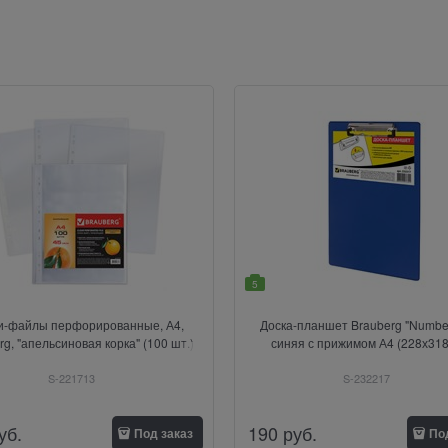
5
и-файлы перфорированные, А4,
Доска-планшет Brauberg "Numbe
rg, "апельсиновая корка" (100 шт.)
синяя с прижимом А4 (228х318
S-221713
S-232217
уб.
190
руб.
Под заказ
По