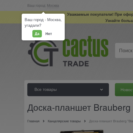
Ваш город:
Москва
Уважаемые покупатели! При оформ
Ваш город - Москва,
Узнайте больш
угадали?
Да
Нет
Все товары
Новос
Доска-планшет Brauberg 
Главная
Канцелярские товары
Доска-планшет Brauberg "Bl