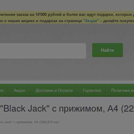
лении заказа на 10'000 рублей и более вас ждут подарки, которые
е о наших акциях и подарках на странице
"Акции"
– делайте покупк
Найти
ти
Акции
Доставка и Оплата
Гарантии
Политика в
"Black Jack" с прижимом, А4 (2
ack Jack" с прижимом, А4 (226х315 мм)