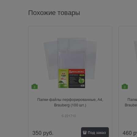
Похожие товары
3
3
Папки-файлы перфорированные, А4,
Папк
Brauberg (100 шт.)
Braube
S-221710
350
руб.
460
р
Под заказ