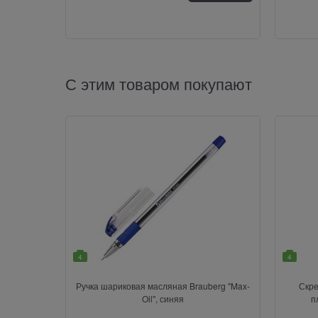
С этим товаром покупают
4
4
Ручка шариковая масляная Brauberg "Max-
Скре
Oil", синяя
п