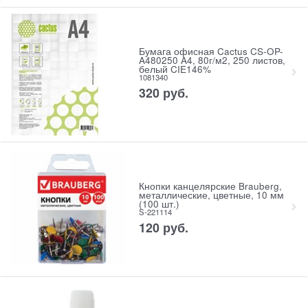
Бумага офисная Cactus CS-OP-
A480250 A4, 80г/м2, 250 листов,
белый CIE146%
1081340
320
руб.
Кнопки канцелярские Brauberg,
металлические, цветные, 10 мм
(100 шт.)
S-221114
120
руб.