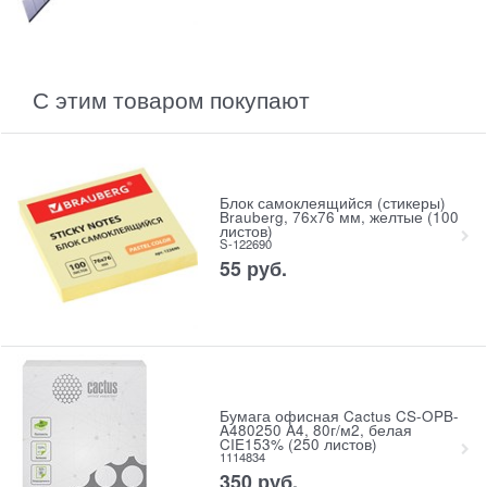
С этим товаром покупают
Блок самоклеящийся (стикеры)
Brauberg, 76х76 мм, желтые (100
листов)
S-122690
55
руб.
Бумага офисная Cactus CS-OPB-
A480250 A4, 80г/м2, белая
CIE153% (250 листов)
1114834
350
руб.