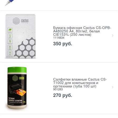
Бумага офисная Cactus CS-OPB-
A480250 A4, 80г/м2, белая
CIE153% (250 листов)
1114834
350
руб.
Салфетки влажные Cactus CS-
T1002 для компьютеров и
оргтехники (туба 100 шт)
901283
270
руб.