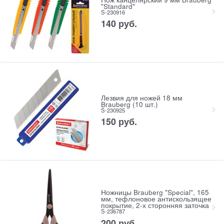
"Standard"
S-230916
140
руб.
Лезвия для ножей 18 мм
Brauberg (10 шт.)
S-230925
150
руб.
Ножницы Brauberg "Special", 165
мм, тефлоновое антискользящее
покрытие, 2-х сторонняя заточка
S-236787
200
руб.