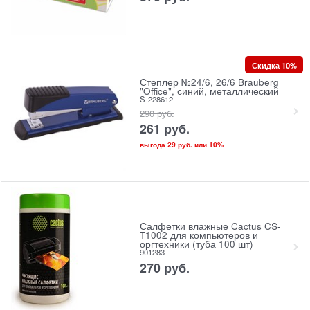
Скидка 10%
Степлер №24/6, 26/6 Brauberg
"Office", синий, металлический
S-228612
290
руб.
261
руб.
выгода
29 руб.
или
10%
Салфетки влажные Cactus CS-
T1002 для компьютеров и
оргтехники (туба 100 шт)
901283
270
руб.