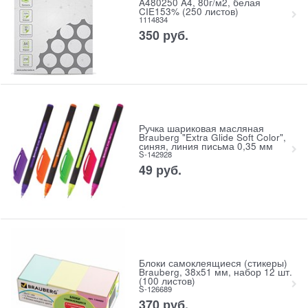
A480250 A4, 80г/м2, белая
CIE153% (250 листов)
1114834
350
руб.
Ручка шариковая масляная
Brauberg "Extra Glide Soft Color",
синяя, линия письма 0,35 мм
S-142928
49
руб.
Блоки самоклеящиеся (стикеры)
Brauberg, 38х51 мм, набор 12 шт.
(100 листов)
S-126689
370
руб.