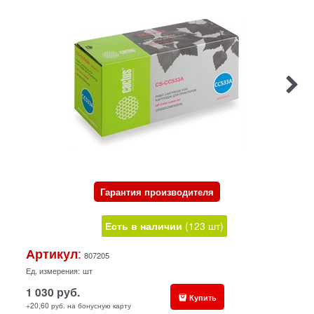
Гарантия производителя
Есть в наличии
(
123
шт
)
:
Артикул
807205
Ед. измерения:
шт
1 030
руб.
Купить
+20,60 руб. на бонусную карту