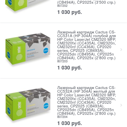
(CB494A), CP2025x (3'500 стр.)
807202
1 030
руб.
Лазерный картридж Cactus CS-
CC531A (HP 304A) голубой для
HP Color LaserJet CM2320 MFP,
CM2320fxi (CC435A), CM2320n,
CM2320nf (CC436A), CP2020
series, CP2025 (CB493A),
CP2025dn (CB495A), CP2025n
(CB494A), CP2025x (2'800 стр.)
807203
1 030
руб.
Лазерный картридж Cactus CS-
CC532A (HP 304A) желтый для
HP Color LaserJet CM2320 MFP,
CM2320fxi (CC435A), CM2320n,
CM2320nf (CC436A), CP2020
series, CP2025 (CB493A),
CP2025dn (CB495A), CP2025n
(CB494A), CP2025x (2'800 стр.)
807204
1 030
руб.