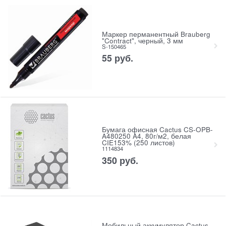
Маркер перманентный Brauberg
"Contract", черный, 3 мм
S-150465
55
руб.
Бумага офисная Cactus CS-OPB-
A480250 A4, 80г/м2, белая
CIE153% (250 листов)
1114834
350
руб.
Мобильный аккумулятор Cactus