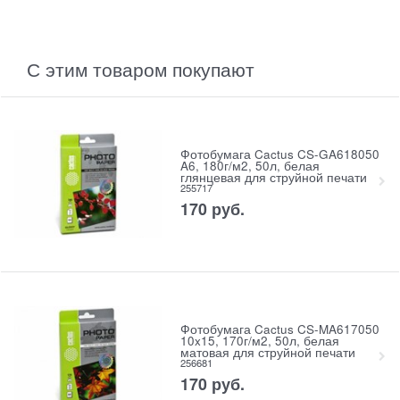
С этим товаром покупают
Фотобумага Cactus CS-GA618050
A6, 180г/м2, 50л, белая
глянцевая для струйной печати
255717
170
руб.
Фотобумага Cactus CS-MA617050
10x15, 170г/м2, 50л, белая
матовая для струйной печати
256681
170
руб.