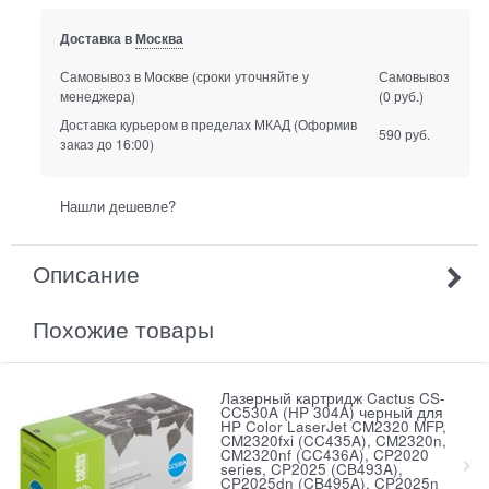
Доставка в
Москва
Самовывоз в Москве
(сроки уточняйте у
Самовывоз
менеджера)
(0 руб.)
Доставка курьером в пределах МКАД
(Оформив
590 руб.
заказ до 16:00)
Нашли дешевле?
Описание
Похожие товары
Лазерный картридж Cactus CS-
CC530A (HP 304A) черный для
HP Color LaserJet CM2320 MFP,
CM2320fxi (CC435A), CM2320n,
CM2320nf (CC436A), CP2020
series, CP2025 (CB493A),
CP2025dn (CB495A), CP2025n