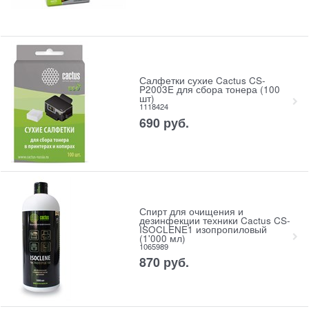
Салфетки сухие Cactus CS-
P2003E для сбора тонера (100
шт)
1118424
690
руб.
Спирт для очищения и
дезинфекции техники Cactus CS-
ISOCLENE1 изопропиловый
(1'000 мл)
1065989
870
руб.