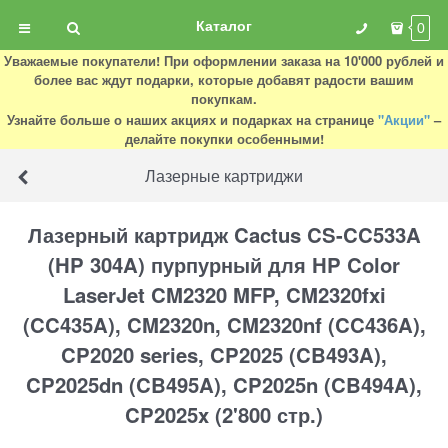
Каталог
0
Уважаемые покупатели! При оформлении заказа на 10'000 рублей и
более вас ждут подарки, которые добавят радости вашим
покупкам.
Узнайте больше о наших акциях и подарках на странице
"Акции"
–
делайте покупки особенными!
Лазерные картриджи
Лазерный картридж Cactus CS-CC533A
(HP 304A) пурпурный для HP Color
LaserJet CM2320 MFP, CM2320fxi
(CC435A), CM2320n, CM2320nf (CC436A),
CP2020 series, CP2025 (CB493A),
CP2025dn (CB495A), CP2025n (CB494A),
CP2025x (2'800 стр.)