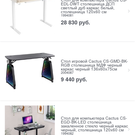
EDL-DWT столешница ДСП
светлый дуб каркас белый,
столешница 120x60 см
1994081
28 830
руб.
Стол игровой Cactus CS-GMD-BK-
RGB столешница МДФ черный
каркас черный 136x60x75см
2004087
9 440
руб.
Стол для компьютера Cactus CS-
EGD-BK-LED столешница
закаленное стекло черный каркас
черный, столешница 120x60 см
1994082