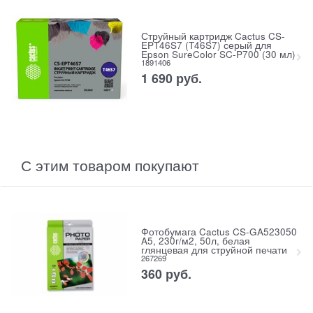
Струйный картридж Cactus CS-
EPT46S7 (T46S7) серый для
Epson SureColor SC-P700 (30 мл)
1891406
1 690
руб.
С этим товаром покупают
Фотобумага Cactus CS-GA523050
A5, 230г/м2, 50л, белая
глянцевая для струйной печати
267269
360
руб.