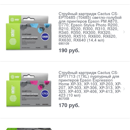
Струйный картридж Cactus CS-
EPT0485 (T0485) светло-голубой
для принтеров Epson PM A870,
D770; Epson Stylus Photo R200,
R210, R220, R300, R310, R320,
R340, R350, RX300, RX320,
RX500, RX510, RX600, RX620,
RX630, RX640 (14,4 мл)
690109
190
руб.
Струйный картридж Cactus CS-
EPT1713 (17XL) пурпурный для
принтеров Epson Expression
Home XP-33, XP-103, XP-203, XP-
207, XP-303, XP-306, XP-313, XP-
323, XP-403, XP-406, XP-413, XP-
423 (10 мл)
807058
170
руб.