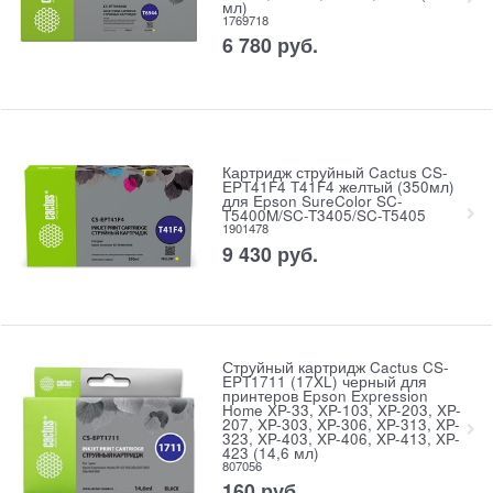
мл)
1769718
6 780
руб.
Картридж струйный Cactus CS-
EPT41F4 T41F4 желтый (350мл)
для Epson SureColor SC-
T5400M/SC-T3405/SC-T5405
1901478
9 430
руб.
Струйный картридж Cactus CS-
EPT1711 (17XL) черный для
принтеров Epson Expression
Home XP-33, XP-103, XP-203, XP-
207, XP-303, XP-306, XP-313, XP-
323, XP-403, XP-406, XP-413, XP-
423 (14,6 мл)
807056
160
руб.