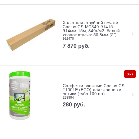
Холст для струйной печати
Cactus CS-MC340-91415
914мм-15м, 340г/м2, белый
хлопок втулка: 50.8мм (2")
982470
7 870
руб.
Хит
Салфетки влажные Cactus CS-
T1001E (ECO) для экранов и
оптики (туба 100 шт)
289994
280
руб.