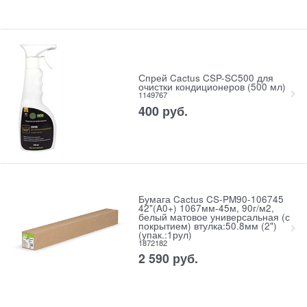
Спрей Cactus CSP-SC500 для
очистки кондиционеров (500 мл)
1149767
400
руб.
Бумага Cactus CS-PM90-106745
42"(A0+) 1067мм-45м, 90г/м2,
белый матовое универсальная (с
покрытием) втулка:50.8мм (2")
(упак.:1рул)
1872182
2 590
руб.