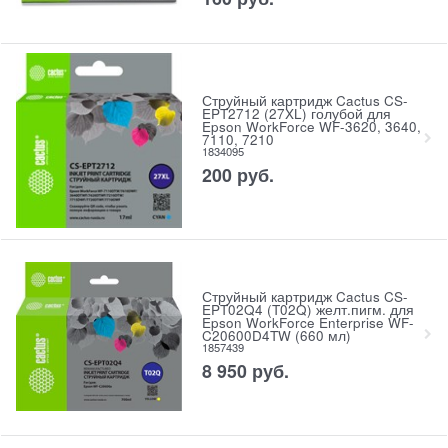
Струйный картридж Cactus CS-
EPT2712 (27XL) голубой для
Epson WorkForce WF-3620, 3640,
7110, 7210
1834095
200
руб.
Струйный картридж Cactus CS-
EPT02Q4 (T02Q) желт.пигм. для
Epson WorkForce Enterprise WF-
C20600D4TW (660 мл)
1857439
8 950
руб.