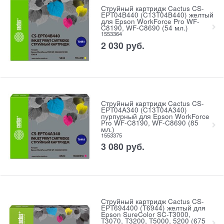
Струйный картридж Cactus CS-
EPT04B440 (C13T04B440) желтый
для Epson WorkForce Pro WF-
C8190, WF-C8690 (54 мл.)
1553364
2 030
руб.
Струйный картридж Cactus CS-
EPT04A340 (C13T04A340)
пурпурный для Epson WorkForce
Pro WF-C8190, WF-C8690 (85
мл.)
1553375
3 080
руб.
Струйный картридж Cactus CS-
EPT694400 (T6944) желтый для
Epson SureColor SC-T3000,
T3070, T3200, T5000, 5200 (675