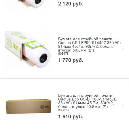
2 120
руб.
Бумага для струйной печати
Cactus CS-LFP90-914457 36"(A0)
914мм-45.7м, 90г/м2, белая,
втулка: 50.8мм (2")
805978
1 770
руб.
Бумага для струйной печати
Cactus Eco CS-LFP80-914457E
36"(A0) 914мм-45.7м, 80г/м2,
белая, втулка: 50.8мм (2")
336873
1 610
руб.