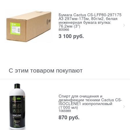
Бумага Cactus CS-LFP80-297175
A3 297мм-175м, 80г/м2, белая
инженерная бумага втулка:
76.2мм (3")
805966
3 100
руб.
С этим товаром покупают
Спирт для очищения и
дезинфекции техники Cactus CS-
ISOCLENE1 изопропиловый
(1'000 мл)
1065989
870
руб.