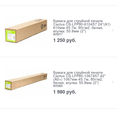
Бумага для струйной печати
Cactus CS-LFP90-610457 24"(A1)
610мм-45.7м, 90г/м2, белая,
втулка: 50.8мм (2")
805977
1 250
руб.
Бумага для струйной печати
Cactus CS-LFP80-1067457 42"
(A0+) 1067мм-45.7м, 80г/м2,
белая, втулка: 50.8мм (2")
805965
1 980
руб.