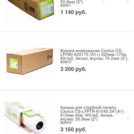
50.8мм (2")
805971
1 140
руб.
Бумага инженерная Cactus CS-
LFP80-620175 (A1+) 620мм-175м,
80г/м2, белая, втулка: 76.2мм (3")
805972
3 200
руб.
Калька для струйной печати
Cactus CS-LFPTR-61045 24"(A1)
610мм-45м, 90г/м2, белая,
втулка: 50.8мм (2")
805979
3 160
руб.