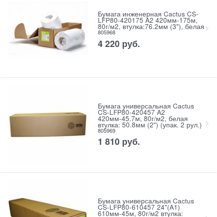
Бумага инженерная Cactus CS-
LFP80-420175 A2 420мм-175м,
80г/м2, втулка:76.2мм (3"), белая
805968
4 220
руб.
Бумага универсальная Cactus
CS-LFP80-420457 A2
420мм-45.7м, 80г/м2, белая
втулка: 50.8мм (2") (упак. 2 рул.)
805969
1 810
руб.
Бумага универсальная Cactus
CS-LFP80-610457 24"(A1)
610мм-45м, 80г/м2 втулка: