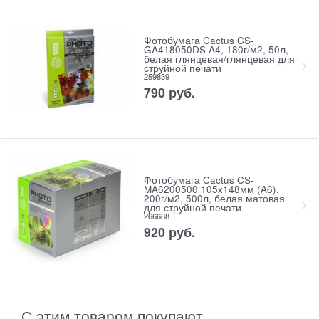
Фотобумага Cactus CS-
GA418050DS A4, 180г/м2, 50л,
белая глянцевая/глянцевая для
струйной печати
259839
790
руб.
Фотобумага Cactus CS-
MA6200500 105x148мм (A6),
200г/м2, 500л, белая матовая
для струйной печати
266688
920
руб.
С этим товаром покупают