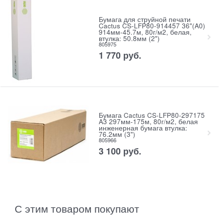
Бумага для струйной печати
Cactus CS-LFP80-914457 36"(A0)
914мм-45.7м, 80г/м2, белая,
втулка: 50.8мм (2")
805975
1 770
руб.
Бумага Cactus CS-LFP80-297175
A3 297мм-175м, 80г/м2, белая
инженерная бумага втулка:
76.2мм (3")
805966
3 100
руб.
С этим товаром покупают