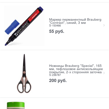
Маркер перманентный Brauberg
"Contract", синий, 3 мм
S-150466
55
руб.
Ножницы Brauberg "Special", 165
мм, тефлоновое антискользящее
покрытие, 2-х сторонняя заточка
S-236787
200
руб.