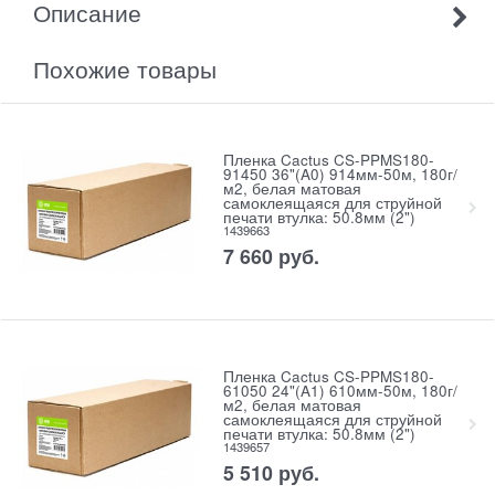
Описание
Похожие товары
Пленка Cactus CS-PPMS180-
91450 36"(A0) 914мм-50м, 180г/
м2, белая матовая
самоклеящаяся для струйной
печати втулка: 50.8мм (2")
1439663
7 660
руб.
Пленка Cactus CS-PPMS180-
61050 24"(A1) 610мм-50м, 180г/
м2, белая матовая
самоклеящаяся для струйной
печати втулка: 50.8мм (2")
1439657
5 510
руб.