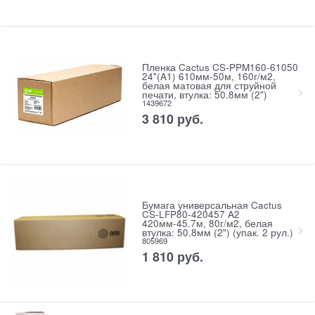
Пленка Cactus CS-PPM160-61050
24"(A1) 610мм-50м, 160г/м2,
белая матовая для струйной
печати, втулка: 50.8мм (2")
1439672
3 810
руб.
Бумага универсальная Cactus
CS-LFP80-420457 A2
420мм-45.7м, 80г/м2, белая
втулка: 50.8мм (2") (упак. 2 рул.)
805969
1 810
руб.