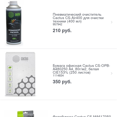
Пневматический очиститель
Cactus CS-Air400 для очистки
техники (400 мл)
957942
210
руб.
Бумага офисная Cactus CS-OPB-
A480250 A4, 80г/м2, белая
CIE153% (250 листов)
1114834
350
руб.
Фотобумага Cactus CS-MA617050