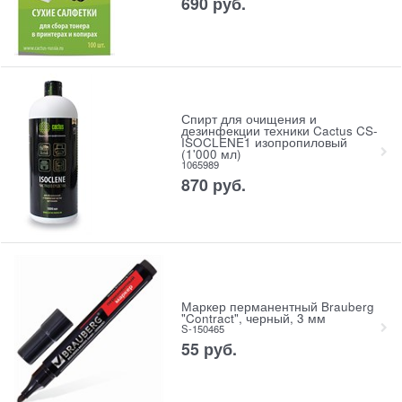
690
руб.
Спирт для очищения и
дезинфекции техники Cactus CS-
ISOCLENE1 изопропиловый
(1'000 мл)
1065989
870
руб.
Маркер перманентный Brauberg
"Contract", черный, 3 мм
S-150465
55
руб.