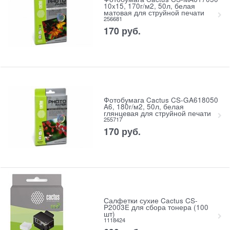
10x15, 170г/м2, 50л, белая
матовая для струйной печати
256681
170
руб.
Фотобумага Cactus CS-GA618050
A6, 180г/м2, 50л, белая
глянцевая для струйной печати
255717
170
руб.
Салфетки сухие Cactus CS-
P2003E для сбора тонера (100
шт)
1118424