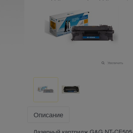
Увеличить
Описание
Лазерный картридж G&G NT-CE50