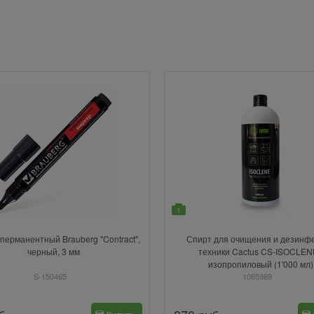
1
перманентный Brauberg "Contract",
Спирт для очищения и дезинф
черный, 3 мм
техники Cactus CS-ISOCLEN
изопропиловый (1'000 мл)
S-150465
1065989