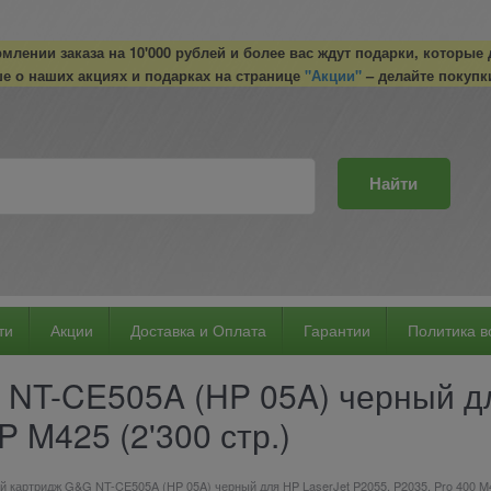
лении заказа на 10'000 рублей и более вас ждут подарки, которые
е о наших акциях и подарках на странице
"Акции"
– делайте покупк
Найти
ти
Акции
Доставка и Оплата
Гарантии
Политика в
NT-CE505A (HP 05A) черный дл
 M425 (2'300 стр.)
й картридж G&G NT-CE505A (HP 05A) черный для HP LaserJet P2055, P2035, Pro 400 M4