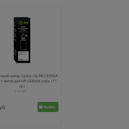
очный набор Cactus CS-RK-CE505A
 с чипом для HP CE505A (туба 120
гр.)
1157287
уб.
Купить