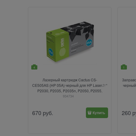
4
1
Лазерный картридж Cactus CS-
Заправ
CE505AS (HP 05A) черный для HP LaserJet
черный
P2030, P2035, P2035n, P2050, P2055,
P2055d, P2055dn, P2055X (2'300 стр.)
934734
670
руб.
260
р
Купить