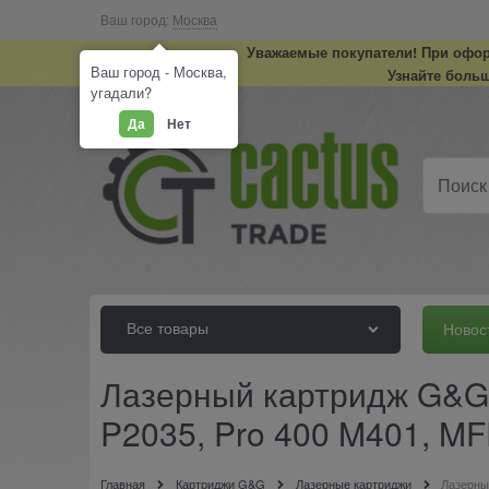
Ваш город:
Москва
Уважаемые покупатели! При оформ
Ваш город - Москва,
Узнайте больш
угадали?
Да
Нет
Все товары
Новос
Лазерный картридж G&G 
P2035, Pro 400 M401, MFP
Главная
Картриджи G&G
Лазерные картриджи
Лазерны