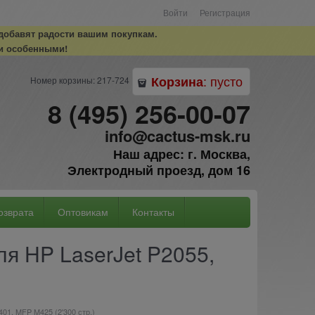
Войти
Регистрация
 добавят радости вашим покупкам.
и особенными!
:
пусто
Корзина
Номер корзины: 217-724
8 (495) 256-00-07
info@cactus-msk.ru
Наш адрес: г. Москва,
Электродный проезд, дом 16
озврата
Оптовикам
Контакты
я HP LaserJet P2055,
01, MFP M425 (2'300 стр.)