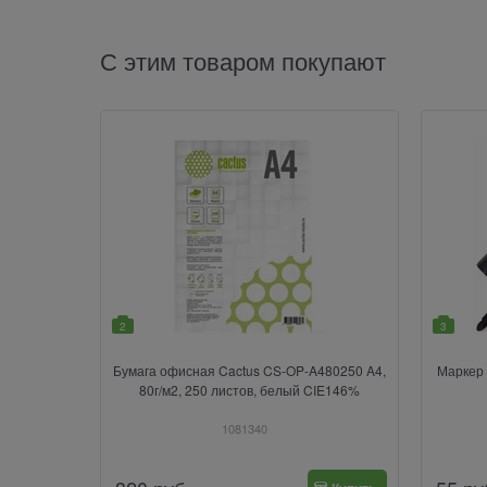
С этим товаром покупают
2
3
Бумага офисная Cactus CS-OP-A480250 A4,
Маркер 
80г/м2, 250 листов, белый CIE146%
1081340